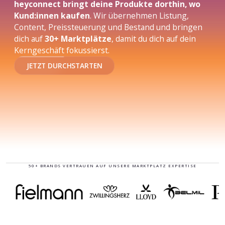
heyconnect bringt deine Produkte dorthin, wo
Kund:innen kaufen
. Wir übernehmen Listung,
Content, Preissteuerung und Bestand und bringen
dich auf
30+ Marktplätze
, damit du dich auf dein
Kerngeschäft fokussierst.
JETZT DURCHSTARTEN
50+ BRANDS VERTRAUEN AUF UNSERE MARKTPLATZ EXPERTISE